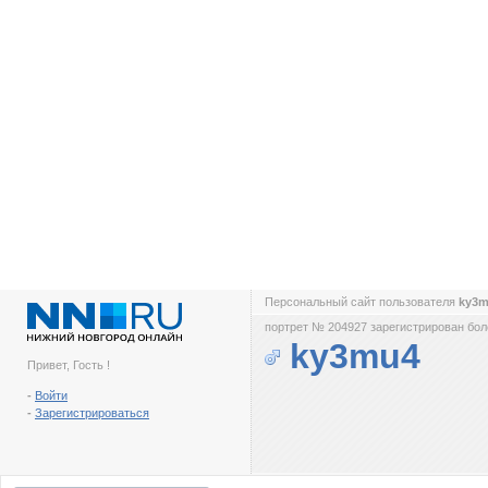
Персональный сайт пользователя
ky3
портрет № 204927 зарегистрирован боле
ky3mu4
Привет, Гость !
-
Войти
-
Зарегистрироваться